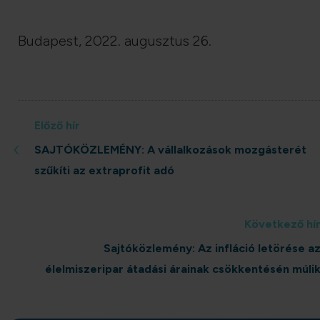
Budapest, 2022. augusztus 26.
Előző hír
‹
SAJTÓKÖZLEMÉNY: A vállalkozások mozgásterét
szűkíti az extraprofit adó
Következő hí
Sajtóközlemény: Az infláció letörése a
élelmiszeripar átadási árainak csökkentésén múli