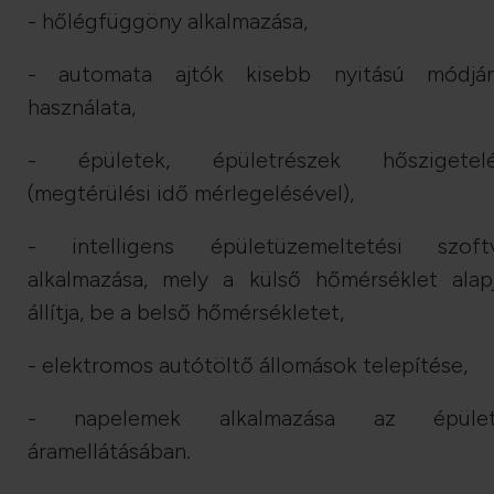
- hőlégfüggöny alkalmazása,
- automata ajtók kisebb nyitású módjá
használata,
- épületek, épületrészek hőszigetel
(megtérülési idő mérlegelésével),
- intelligens épületüzemeltetési szoft
alkalmazása, mely a külső hőmérséklet alap
állítja, be a belső hőmérsékletet,
- elektromos autótöltő állomások telepítése,
- napelemek alkalmazása az épület
áramellátásában.