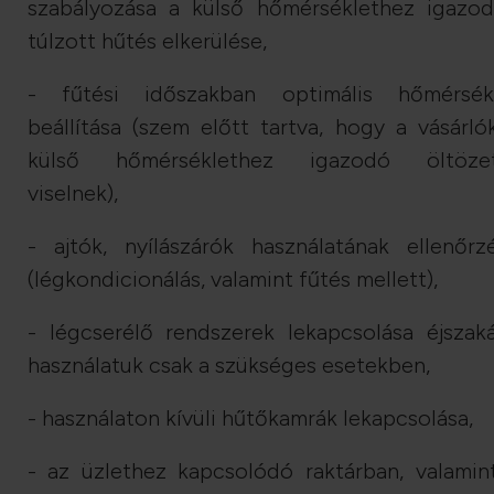
szabályozása a külső hőmérséklethez igazod
túlzott hűtés elkerülése,
- fűtési időszakban optimális hőmérsék
beállítása (szem előtt tartva, hogy a vásárló
külső hőmérséklethez igazodó öltöze
viselnek),
- ajtók, nyílászárók használatának ellenőrz
(légkondicionálás, valamint fűtés mellett),
- légcserélő rendszerek lekapcsolása éjszaká
használatuk csak a szükséges esetekben,
- használaton kívüli hűtőkamrák lekapcsolása,
- az üzlethez kapcsolódó raktárban, valamin