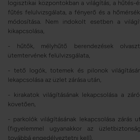
logisztikai központokban a világítás, a hűtés-é
fűtés felülvizsgálata, a fényerő és a hőmérsék
módosítása. Nem indokolt esetben a világí
kikapcsolása,
- hűtők, mélyhűtő berendezések olvaszt
ütemtervének felülvizsgálata,
- tető logók, totemek és pilonok világításá
lekapcsolása az üzlet zárása után,
- kirakatok világításának lekapcsolása a záró
követően,
- parkolók világításának lekapcsolása zárás u
(figyelemmel ugyanakkor az üzletbiztonság
továbbá engedélyeztetni kell).