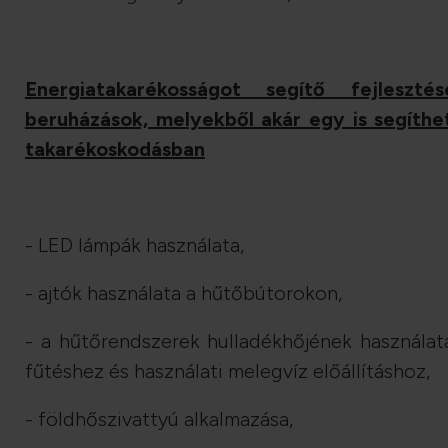
Energiatakarékosságot segítő fejlesztés
beruházások, melyekből akár egy is segíthe
takarékoskodásban
- LED lámpák használata,
- ajtók használata a hűtőbútorokon,
- a hűtőrendszerek hulladékhőjének használat
fűtéshez és használati melegvíz előállításhoz,
- földhőszivattyú alkalmazása,