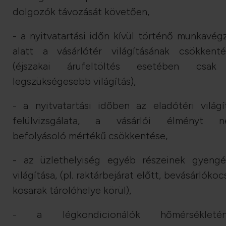
dolgozók távozását követően,
- a nyitvatartási időn kívül történő munkavég
alatt a vásárlótér világításának csökkenté
(éjszakai árufeltöltés esetében csa
legszükségesebb világítás),
- a nyitvatartási időben az eladótéri világí
felülvizsgálata, a vásárlói élményt 
befolyásoló mértékű csökkentése,
- az üzlethelyiség egyéb részeinek gyeng
világítása, (pl. raktárbejárat előtt, bevásárlókocs
kosarak tárolóhelye körül),
- a légkondicionálók hőmérsékletén