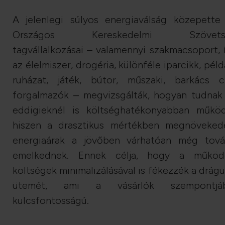
A jelenlegi súlyos energiaválság közepette
Országos Kereskedelmi Szövets
tagvállalkozásai – valamennyi szakmacsoport, 
az élelmiszer, drogéria, különféle iparcikk, péld
ruházat, játék, bútor, műszaki, barkács c
forgalmazók – megvizsgálták, hogyan tudnak
eddigieknél is költséghatékonyabban működ
hiszen a drasztikus mértékben megnöveked
energiaárak a jövőben várhatóan még tov
emelkednek. Ennek célja, hogy a működ
költségek minimalizálásával is fékezzék a drágu
ütemét, ami a vásárlók szempontjáb
kulcsfontosságú.