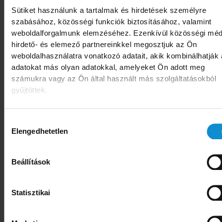
meglévő eszközök, például a világít
Sütiket használunk a tartalmak és hirdetések személyre
szabásához, közösségi funkciók biztosításához, valamint
takarékosabb használatára irányul, míg más ré
weboldalforgalmunk elemzéséhez. Ezenkívül közösségi méd
kisebb-nagyobb átalakításokat igényel.
hirdető- és elemező partnereinkkel megosztjuk az Ön
weboldalhasználatra vonatkozó adatait, akik kombinálhatják
adatokat más olyan adatokkal, amelyeket Ön adott meg
számukra vagy az Ön által használt más szolgáltatásokból
A kereskedők, szolgáltatók pénzügyi lehetősé
gyűjtöttek.
ugyan szűkösek, ennek ellenére célsz
megfontolni az energiatakarékosságot szolg
Hozzájárulás
Elengedhetetlen
fejlesztéseket is. Bár a következő hónapo
kiválasztása
kereskedelmi, szolgáltató vállalkozások szám
Beállítások
további kihívásokat is jelentenek majd - so
számára a talpon maradás a tét -, 
energiatakarékos lehetőségek alkalmaz
Statisztikai
jelentős mértékben is enyhítheti terheiket, a