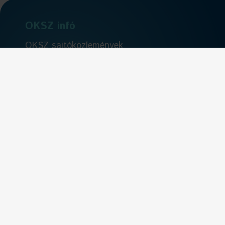
OKSZ infó
OKSZ sajtóközlemények
Tagvállalati sajtóközlemények
Általános hírek
OKSZ a fenntartható fejlődésért
Szakmai műhely
Kereskedelem
Kereskedelmi hírek
Együttműködésben
EuroCommerce
Szervezeti élet