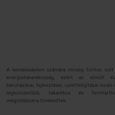
A kereskedelem számára mindig fontos volt
energiatakarékosság, ezért az elmúlt é
beruházásai, fejlesztései, üzletfelújításai során i
legkorszerűbb, takarékos és fenntarth
megoldásokra törekedtek.