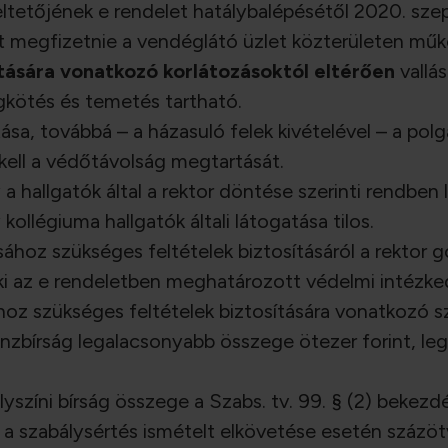
tetőjének e rendelet hatálybalépésétől 2020. szep
jat megfizetnie a vendéglátó üzlet közterületen mű
ására vonatkozó korlátozásoktól eltérően
vallás
gkötés és temetés tartható.
tása, továbbá – a házasuló felek kivételével – a pol
 kell a védőtávolság megtartását.
a hallgatók által a rektor döntése szerinti rendben
ollégiuma hallgatók általi látogatása tilos.
hoz szükséges feltételek biztosításáról a rektor 
aki az e rendeletben meghatározott védelmi intézke
oz szükséges feltételek biztosítására vonatkozó s
énzbírság legalacsonyabb összege ötezer forint, 
yszíni bírság összege a Szabs. tv. 99. § (2) bekezd
g, a szabálysértés ismételt elkövetése esetén százöt