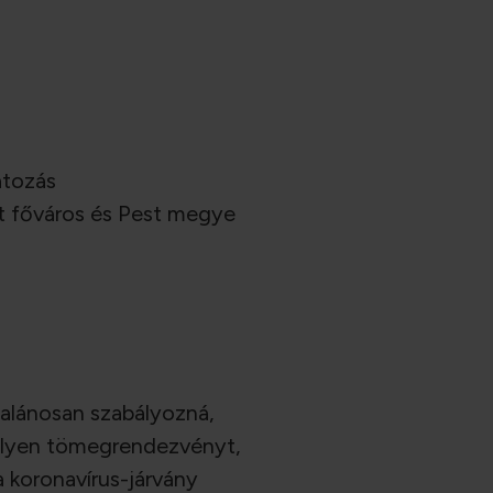
látozás
st főváros és Pest megye
talánosan szabályozná,
milyen tömegrendezvényt,
 koronavírus-járvány