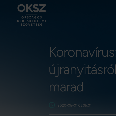
Koronavírus
újranyitásró
marad
2020-05-01 06:35:01