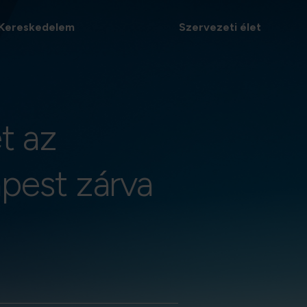
Kereskedelem
Szervezeti élet
t az
apest zárva