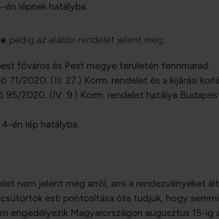
4-én lépnek hatályba.
re
pedig az alábbi rendelet jelent meg:
apest főváros és Pest megye területén fennmarad.
ló 71/2020. (III. 27.) Korm. rendelet és a kijárási kor
 95/2020. (IV. 9.) Korm. rendelet hatálya Budape
 4-én lép hatályba.
delet nem jelent meg arról, ami a rendezvényeket ál
 csütörtök esti pontosítása óta tudjuk, hogy sem
sem engedélyezik Magyarországon augusztus 15-ig a