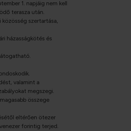
tember 1. napjáig nem kell
ködő terasza után.
i közösség szertartása,
gári házasságkötés és
 látogatható.
gondoskodik.
dést, valamint a
zabályokat megszegi.
legmagasabb összege
ésétől eltérően ötezer
venezer forintig terjed.