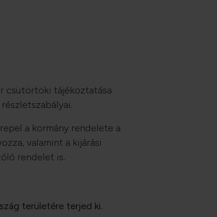
r csütörtöki tájékoztatása
részletszabályai.
repel a kormány rendelete a
ozza, valamint a kijárási
ló rendelet is.
ág területére terjed ki.