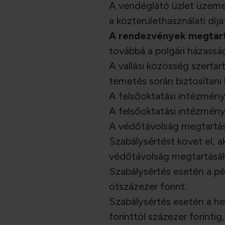
A vendéglátó üzlet üzemel
a közterülethasználati dí
A rendezvények megtart
továbbá a polgári házassá
A vallási közösség szertar
temetés során biztosítani
A felsőoktatási intézmény 
A felsőoktatási intézmény k
A védőtávolság megtartásá
Szabálysértést követ el, 
védőtávolság megtartásáh
Szabálysértés esetén a p
ötszázezer forint.
Szabálysértés esetén a hel
forinttól százezer forinti