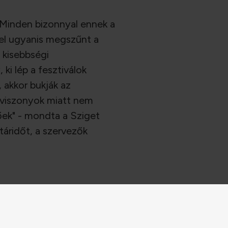
 Minden bizonnyal ennek a
zel ugyanis megszűnt a
l kisebbségi
ki lép a fesztiválok
 akkor bukják az
i viszonyok miatt nem
tőek" - mondta a Sziget
táridőt, a szervezők