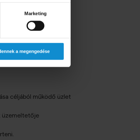
tani, amely alatt a piacot
Marketing
, a presszó –
al elfogyasztása
dennek a megengedése
 tilos. Kivételt képez az
tása céljából működő üzlet
k üzemeltetője
teni.