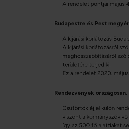
A rendelet pontjai május 
Budapestre és Pest megyé
A kijárási korlátozás Bud
A kijárási korlátozásról szó
meghosszabbításáról szóló
területére terjed ki.
Ez a rendelet 2020. május
Rendezvények országosan.
Csütörtök éjjel külön ren
viszont a kormányszóvivő
így az 500 fő alattiakat 