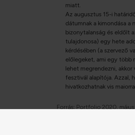
miatt.
Az augusztus 15-i határi
dátumnak a kimondása a na
bizonytalanság és eldőlt az
tulajdonosa) egy hete ado
kérdésében (a szervező vag
előlegeket, ami egy több 
lehet megrendezni, akkor v
fesztivál alapítója. Azzal
hivatkozhatnak vis maiorra
Forrás: Portfolio 2020. május 