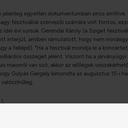
dő jelenleg egyetlen dokumentumban sincs említve.
gy fesztiválok szervezői számára volt fontos, ez
 idei évi sorsuk. Gerendai Károly (a Sziget fesztivá
tt interjút, amiben rámutatott, hogy nem mindegy, 
y a fellépő). "Ha a fesztivál mondja le a koncertet,
milliárdos összeget jelent. Viszont ha a járványügy
is maiorról van szó, akkor az előlegek visszakérhe
, hogy Gulyás Gergely kimondta az augusztus 15-i ha
 valószínűleg.
1,