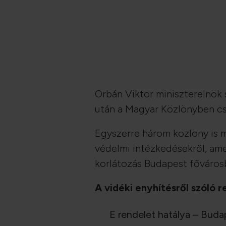
Orbán Viktor miniszterelnök 
után a Magyar Közlönyben csü
Egyszerre három közlöny is 
védelmi intézkedésekről, amely
korlátozás Budapest fővárosb
A vidéki enyhítésről szóló 
E rendelet hatálya – Buda