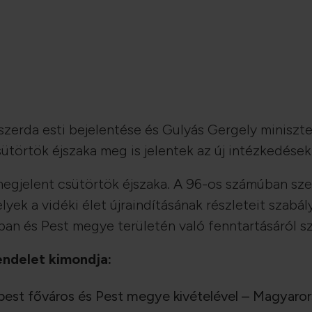
szerda esti bejelentése és Gulyás Gergely miniszte
törtök éjszaka meg is jelentek az új intézkedések 
megjelent csütörtök éjszaka. A 96-os számúban sze
ek a vidéki élet újraindításának részleteit szabály
an és Pest megye területén való fenntartásáról szó
rendelet kimondja:
pest főváros és Pest megye kivételével – Magyarorsz