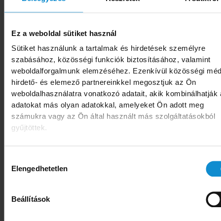
nyomába érni, ami arról tanúskodik, hogy a várt
növekedési és jóléti fordulat még mindig várat
Ez a weboldal sütiket használ
magára. Történik ez annak ellenére, hogy a
Sütiket használunk a tartalmak és hirdetések személyre
fogyasztói árindex a következő hónapokban
szabásához, közösségi funkciók biztosításához, valamint
bőven 3 százalék alá csökkenhet, a
weboldalforgalmunk elemzéséhez. Ezenkívül közösségi méd
hideg élelmiszerek árindexe pedig 2 százalék al
hirdető- és elemező partnereinkkel megosztjuk az Ön
weboldalhasználatra vonatkozó adatait, akik kombinálhatják
maradhat. Az árréstop február végi kivezetése
adatokat más olyan adatokkal, amelyeket Ön adott meg
éppen ezért elengedhetetlen a lakossági
számukra vagy az Ön által használt más szolgáltatásokból
fogyasztás felpörgéséhez szükséges üzlet- és
gyűjtöttek.
infrastruktúra fejlesztések elindításához.
Hozzájárulás
Budapest, 2026.01.09.
Elengedhetetlen
kiválasztása
Beállítások