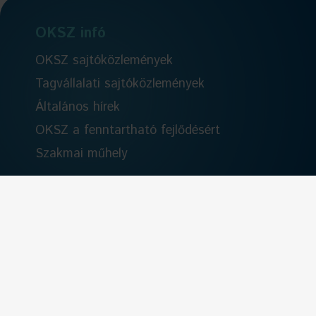
OKSZ infó
OKSZ sajtóközlemények
Tagvállalati sajtóközlemények
Általános hírek
OKSZ a fenntartható fejlődésért
Szakmai műhely
Kereskedelem
Kereskedelmi hírek
Együttműködésben
EuroCommerce
Szervezeti élet
Rólunk