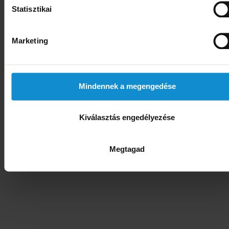
Előző hír
‹
Statisztikai
OKSZ inflációs komment
Marketing
Következő hí
„Az árrésstop abnormális” – 800 bolt tűnt e
Mindennek a megengedése
Kiválasztás engedélyezése
Megtagad