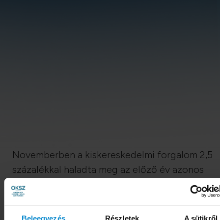
Novemberben a kiskereskedelmi forgalom 2,5
százalékkal haladta meg az előző év azonos
időszakit és 0,1 százalékkal az előző havit. A
kiskereskedelmi forgalom növekedési üteme
novemberben sem tudott a reálkeresetek
Beleegyezés
Részletek
A sütikről