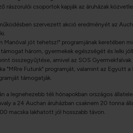
 rászorulói csoportok kapják az áruházak közvet
űködésben szervezett akció eredményét az Auchan 
ki.
 Manóval jót tehetsz!" programjának keretében 
al támogat három, gyermekek egészségét és lelki jól
 forint összegyűjtése, amivel az SOS Gyermekfalvak
a "MRre Futunk" programját, valamint az Együtt 
gramját támogatják.
 a legnehezebb téli hónapokban országos állatele
valy a 24 Auchan áruházban csaknem 20 tonna álla
00 macska lakhatott jól hosszabb távon.