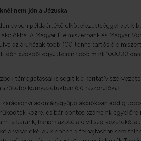
iknél nem jön a Jézuska
en évben példaértékű elkötelezettséggel vetik b
i akciókba. A Magyar Élelmiszerbank és Magyar Vö
lva az áruházak több 100 tonna tartós élelmiszer
zet idén ezekből együttesen több mint 100000 d
beli támogatással is segítik a karitatív szervezete
a szűkebb környezetükben élő rászorulókat.
ei karácsonyi adománygyűjtő akciókban eddig több 
ködtek közre, és bár pontos számaink egyelőre 
 mi sikerünk, hanem azoké a civil szervezeteké, a
oké a vásárlóké, akik ebben a felhajtásban sem fel
telmű, hogy jön a Jézuska” – mondja Kozák Tamás,