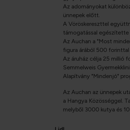
Az adományokat különböző
ünnepek előtt.
A Vöröskereszttel együttm
támogatással egészítette 
Az Auchan a "Most minden
figura árából 500 forintt
Az áruház célja 25 millió
Semmelweis Gyermekklinik
Alapítvány "Mindenjó" pro
Az Auchan az ünnepek után
a Hangya Közösséggel. Ta
melyből 3000 kutya és 10
Lidl