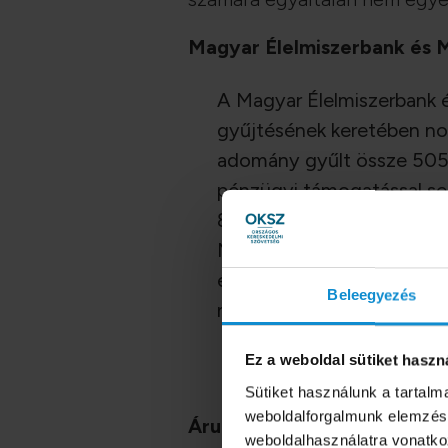
Magyar Élelmiszerbank és 
A Magyar Élelmiszerbank é
gyűjtésének keretében no
adomány gyűlt össze 505 m
pénzügyi támogatással se
811 élelmiszercsomagot áll
Magyar Vöröskereszttel e
élelmiszert és háztartási 
Beleegyezés
nincsenek az adományokbó
Ez a weboldal sütiket haszn
Sütiket használunk a tartal
weboldalforgalmunk elemzésé
Áruházak külön-külön:
weboldalhasználatra vonatko