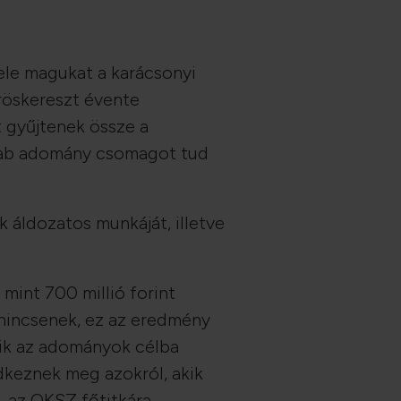
ele magukat a karácsonyi
röskereszt évente
t gyűjtenek össze a
arab adomány csomagot tud
k áldozatos munkáját, illetve
mint 700 millió forint
nincsenek, ez az eredmény
kik az adományok célba
edkeznek meg azokról, akik
 az OKSZ főtitkára.