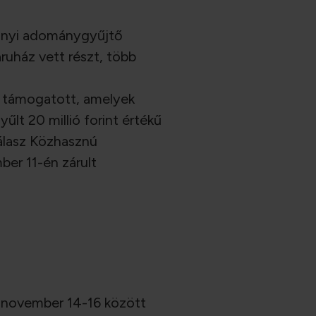
sonyi adománygyűjtő
áruház vett részt, több
t támogatott, amelyek
t 20 millió forint értékű
álasz Közhasznú
ber 11-én zárult
 november 14-16 között