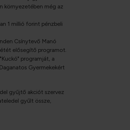
len környezetében még az
1 millió forint pénzbeli
minden Csínytevő Manó
létét elősegítő programot.
 "Kuckó" programját, a
a Daganatos Gyermekekért
del gyűjtő akciót szervez
teledel gyűlt össze,