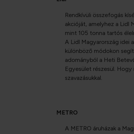
Rendkívüli összefogás kís
akcióját, amelyhez a Lidl 
mint 105 tonna tartós éle
A Lidl Magyarország idei
különböző módokon segíten
adományból a Heti Betevő
Egyesület részesül. Hogy 
szavazásukkal.
METRO
A METRO áruházak a Magya