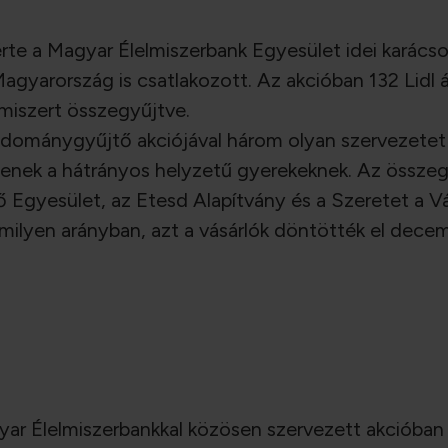
érte a Magyar Élelmiszerbank Egyesület idei karác
Magyarország is csatlakozott. Az akcióban 132 Lidl 
lmiszert összegyűjtve.
 adománygyűjtő akciójával három olyan szervezete
ek a hátrányos helyzetű gyerekeknek. Az összegyűl
 Egyesület, az Etesd Alapítvány és a Szeretet a V
milyen arányban, azt a vásárlók döntötték el decem
r Élelmiszerbankkal közösen szervezett akcióban