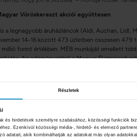
Magyar Vöröskereszt akciói együttesen
s a legnagyobb áruházláncok (Aldi, Auchan, Lidl, 
vember 14-16 között 473 üzletben összesen 479 to
illió forint értékben. MÉB munkáját emellett több
gítette. Az adományokból a Magyar Élelmiszerban
ítottak össze.
gyüttműködve az Auchan és a Penny összesen több
tisztítószert gyűjtött össze a rászorulók részére. 
Részletek
l a Vöröskereszt mintegy tízezer adomány csomago
ál
mak és hirdetések személyre szabásához, közösségi funkciók biz
hez. Ezenkívül közösségi média-, hirdető- és elemező partner
zó adatait, akik kombinálhatják az adatokat más olyan adatokka