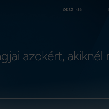
OKSZ infó
jai azokért, akiknél