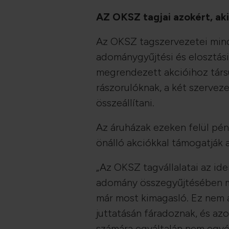
AZ OKSZ tagjai azokért, ak
Az OKSZ tagszervezetei mind
adománygyűjtési és elosztás
megrendezett akcióihoz társu
rászorulóknak, a két szerve
összeállítani.
Az áruházak ezeken felül pénz
önálló akciókkal támogatják 
„Az OKSZ tagvállalatai az id
adomány összegyűjtésében mű
már most kimagasló. Ez nem a
juttatásán fáradoznak, és az
számára egyáltalán nem egyér