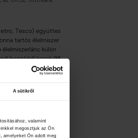
Metro, Tesco) együttes
nna tartós élelmiszer
 élelmiszerlánc külön
knál hozzáérő kezek 95
 mint 75 tonna tartós
Bár pontos adatok még
A sütikről
t tud összeállítani.
tosításához, valamint
einkkel megosztjuk az Ön
l, amelyeket Ön adott meg