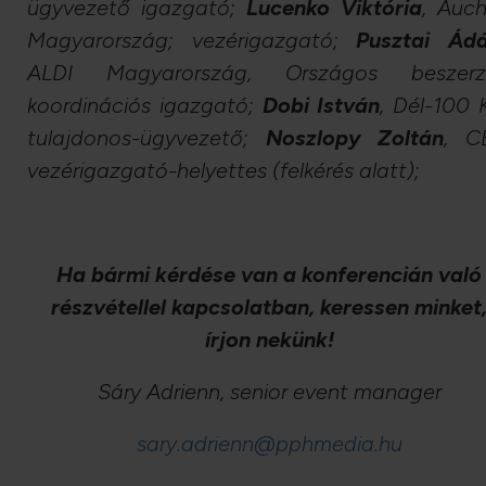
ügyvezető igazgató;
Lucenko Viktória
, Auc
Magyarország;
vezérigazgató;
Pusztai Ád
ALDI Magyarország,
Országos beszerz
koordinációs igazgató;
Dobi István
, Dél-100 K
tulajdonos-ügyvezető;
Noszlopy Zoltán
, C
vezérigazgató-helyettes
(felkérés alatt);
Ha bármi kérdése van a konferencián való
részvétellel kapcsolatban, keressen minket
írjon nekünk!
Sáry Adrienn, senior event manager
sary.adrienn@pphmedia.hu