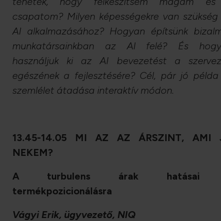
tehetek, hogy felkészítsem magam és
csapatom? Milyen képességekre van szükség
AI alkalmazásához? Hogyan építsünk bizal
munkatársainkban az AI felé? És hog
használjuk ki az AI bevezetést a szervez
egészének a fejlesztésére? Cél, pár jó példa
szemlélet átadása interaktív módon.
13.45-14.05 MI AZ AZ ÁRSZINT, AMI 
NEKEM?
A turbulens árak hatásai
termékpozicionálásra
Vágyi Erik, ügyvezető, NIQ