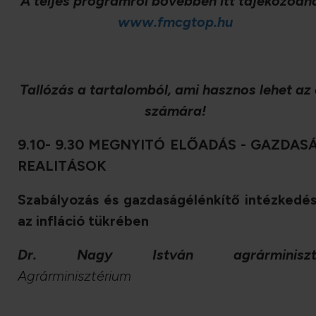
A teljes programról bővebben itt tájékozódh
www.fmcgtop.hu
Tallózás a tartalomból, ami hasznos lehet az
számára!
9.10- 9.30 MEGNYITÓ ELŐADÁS - GAZDAS
REALITÁSOK
Szabályozás és gazdaságélénkítő intézkedé
az infláció tükrében
Dr. Nagy István agrárminiszt
Agrárminisztérium