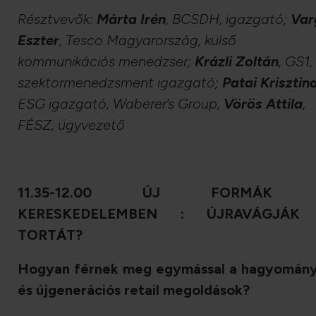
Résztvevők:
Márta Irén
, BCSDH,
igazgató;
Var
Eszter
, Tesco
Magyarország, külső
kommunikációs menedzser;
Krázli Zoltán
, GS1,
szektormenedzsment igazgató;
Patai Krisztin
ESG igazgató,
Waberer’s Group
,
Vörös Attila
,
FÉSZ,
ügyvezető
11.35-12.00 ÚJ FORMÁK
KERESKEDELEMBEN : ÚJRAVÁGJÁK
TORTÁT?
Hogyan férnek meg egymással a hagyomán
és újgenerációs retail megoldások?