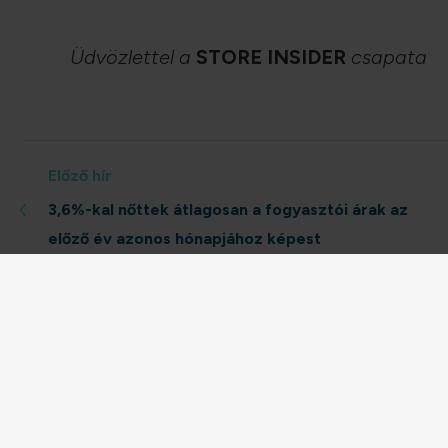
Üdvözlettel a
STORE INSIDER
csapata
Előző hír
‹
3,6%-kal nőttek átlagosan a fogyasztói árak az
előző év azonos hónapjához képest
Következő hí
Kiskereskedelmi kilátáso