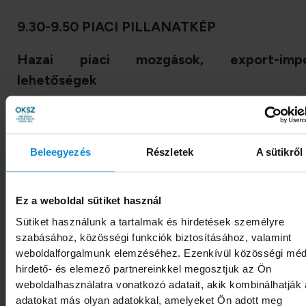
9.30-9.50 PIACI PILLANATKÉP
Hazai piaci mozgások, export-impo
lehetőségek
Héjja Csaba, gazdasági szakértő,
MBH
B
Agrár- és Élelmiszeripari Üzletág
Beleegyezés
Részletek
A sütikről
9.55-10.15 ÉLETBEN TARTO
Ez a weboldal sütiket használ
KERESKEDELEM - NÖVEKEDÉ
Sütiket használunk a tartalmak és hirdetések személyre
LEHETŐSÉGEK
szabásához, közösségi funkciók biztosításához, valamint
weboldalforgalmunk elemzéséhez. Ezenkívül közösségi méd
hirdető- és elemező partnereinkkel megosztjuk az Ön
A 2024 eleji ágazati adatok kis mért
weboldalhasználatra vonatkozó adatait, akik kombinálhatják
javulása milyen reményekkel kecsegtet a ha
adatokat más olyan adatokkal, amelyeket Ön adott meg