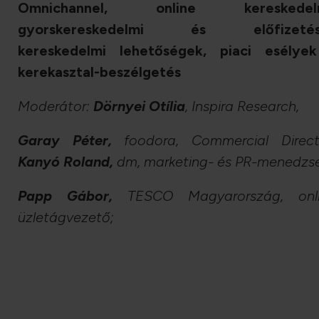
Omnichannel, online kereskedelm
gyorskereskedelmi és előfizetés
kereskedelmi lehetőségek, piaci esélye
kerekasztal-beszélgetés
Moderátor:
Dörnyei Otília
, Inspira Research,
Garay Péter,
foodora,
Commercial Direct
Kanyó Roland,
dm,
marketing- és PR-menedzse
Papp Gábor,
TESCO
Magyarország, onl
üzletágvezető;