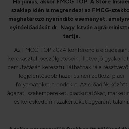
Ha június, akkor FMCG TOP. A Store Inside
szaklap idén is megrendezi az FMCG-szekt
meghatározó nyárindító eseményét, amelyn
nyitóelőadását dr. Nagy István agrárminiszt
tartja.
Az FMCG TOP 2024 konferencia előadásain,
kerekasztal-beszélgetésein, illetve jó gyakorla
bemutatásán keresztül láthatnak rá a résztvevő
legjelentősebb hazai és nemzetközi piaci
folyamatokra, trendekre. Az előadók között
ágazati szakembereket, piackutatókat, marketi
és kereskedelmi szakértőket egyaránt találni