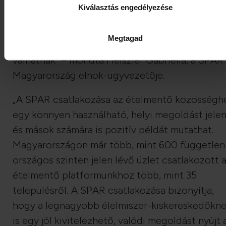
Kiválasztás engedélyezése
segítségével, s miközben ételt mentenek, új
termékeket fedezhetnek fel, s egy tudatosan
Megtagad
gondolkodó, a környezetet óvó közösség rész
válhatnak” – mondta Heiszler Gabriella, a SPAR
Magyarország elnök-ügyvezetője.
„A SPAR csatlakozása az ételmentő közösségh
egy könnyen használható, helyi megoldást jelen
és mások számára is pozitív példát mutathat.
Magyarországon már több, mint 600 független
országos szinten jelen lévő üzlet csatlakozott 
ételmentő platformunkhoz több, mint 35
településről. A SPAR csatlakozása bizonyítja,
hogy a legnagyobb élelmiszer-kiskereskedőkn
is egy jól kivitelezhető, valódi megoldást nyújt 