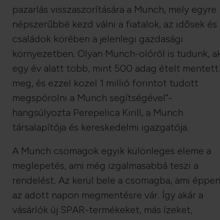
pazarlás visszaszorítására a Munch, mely egyre
népszerűbbé kezd válni a fiatalok, az idősek és
családok körében a jelenlegi gazdasági
környezetben. Olyan Munch-olóról is tudunk, ak
egy év alatt több, mint 500 adag ételt mentett
meg, és ezzel közel 1 millió forintot tudott
megspórolni a Munch segítségével”-
hangsúlyozta Perepelica Kirill, a Munch
társalapítója és kereskedelmi igazgatója.
A Munch csomagok egyik különleges eleme a
meglepetés, ami még izgalmasabbá teszi a
rendelést. Az kerül bele a csomagba, ami éppe
az adott napon megmentésre vár. Így akár a
vásárlók új SPAR-termékeket, más ízeket,