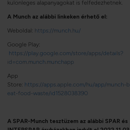
különleges alapanyagokat is felfedezhetnek.
A Munch az alábbi linkeken érhető el:
Weboldal:
https://munch.hu/
Google Play:
https://play.google.com/store/apps/details?
id=com.munch.munchapp
App
Store:
https://apps.apple.com/hu/app/munch-b
eat-food-waste/id1528038390
A SPAR-Munch tesztüzem az alábbi SPAR és
INTERSPAR áruházakban indult el 2022.11.03