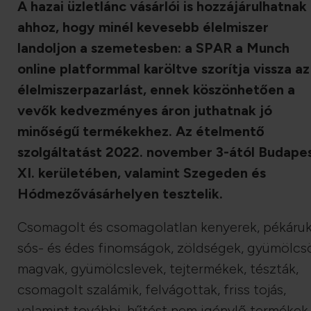
A hazai üzletlánc vásárlói is hozzájárulhatnak
ahhoz, hogy minél kevesebb élelmiszer
landoljon a szemetesben: a SPAR a Munch
online platformmal karöltve szorítja vissza az
élelmiszerpazarlást, ennek köszönhetően a
vevők kedvezményes áron juthatnak jó
minőségű termékekhez. Az ételmentő
szolgáltatást 2022. november 3-ától Budape
XI. kerületében, valamint Szegeden és
Hódmezővásárhelyen tesztelik.
Csomagolt és csomagolatlan kenyerek, pékáruk
sós- és édes finomságok, zöldségek, gyümölcs
magvak, gyümölcslevek, tejtermékek, tészták,
csomagolt szalámik, felvágottak, friss tojás,
valamint további, hűtést nem igénylő termékek