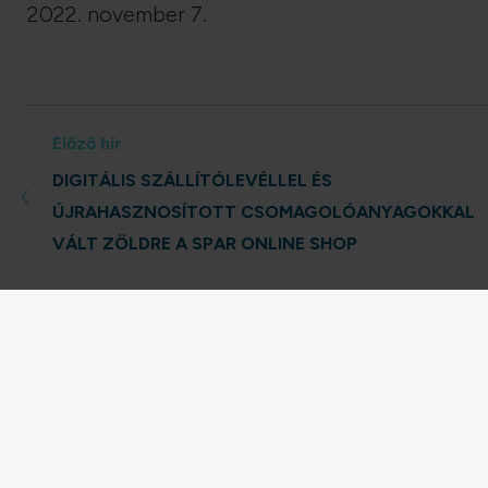
2022. november 7.
Előző hír
DIGITÁLIS SZÁLLÍTÓLEVÉLLEL ÉS
‹
ÚJRAHASZNOSÍTOTT CSOMAGOLÓANYAGOKKAL
VÁLT ZÖLDRE A SPAR ONLINE SHOP
OKSZ infó
OKSZ sajtóközlemények
Tagvállalati sajtóközlemények