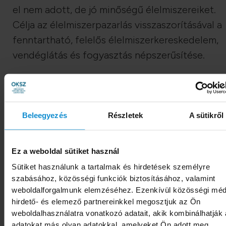
el nem adott, de jó minőségű élelmiszereiket.
Célja az élelmiszerpazarlás visszaszorításával a
fenntartható, felelős élelmiszerkereskedelem,
vendéglátás és fogyasztás népszerűsítése.
Használata egyszerű: csak le kell foglalni a
kiválasztott csomagot az előzetesen ingyenes
letölthető mobilalkalmazáson, vagy a honlapon
Beleegyezés
Részletek
A sütikről
keresztül, majd online ki kell fizetni, s egy előre
megadott átvételi idősávban átvenni a
Ez a weboldal sütiket használ
kiválasztott üzletben. A SPAR áruházaiban 4 fé
Sütiket használunk a tartalmak és hirdetések személyre
csomagot lehet ilyen módon megmenteni –
szabásához, közösségi funkciók biztosításához, valamint
többek között pékárukat, gyümölcsöket,
weboldalforgalmunk elemzéséhez. Ezenkívül közösségi méd
zöldségeket és hűtött árukat – mégpedig akár
hirdető- és elemező partnereinkkel megosztjuk az Ön
weboldalhasználatra vonatkozó adatait, akik kombinálhatják
66%-os kedvezménnyel. A nagyjából 3000 fori
adatokat más olyan adatokkal, amelyeket Ön adott meg