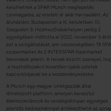
kerülhetnek a SPAR Munch meglepetés
csomagjaiba, az eredeti ár akár harmadáért. Az
áruházlánc Budapesten a XI. kerületben 10,
Szegeden 9, Hódmezővásárhelyen pedig 2
egységében indította el 2022. november 3-ától
ezt a szolgáltatását, ami összességében 19 SP
szupermarket és 2 INTERSPAR hipermarket
bevonását jelenti. A tervek között szerepel, ho
a tesztidőszakot követően újabb üzletek
kapcsolódjanak be a kezdeményezésbe.
A Munch egy magyar ötletgazdák által
létrehozott platform, amelyen keresztül
élelmiszerláncok és vendéglátóipari egységek
jelentős kedvezménnyel értékesíthetik az azna