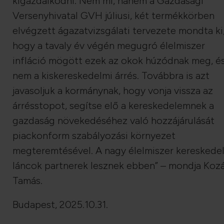
kigazdálkodni. Nem mi, hanem a Gazdasági
Versenyhivatal GVH júliusi, két termékkörben
elvégzett ágazatvizsgálati tervezete mondta ki
hogy a tavaly év végén megugró élelmiszer
infláció mögött ezek az okok húzódnak meg, é
nem a kiskereskedelmi árrés. Továbbra is azt
javasoljuk a kormánynak, hogy vonja vissza az
árrésstopot, segítse elő a kereskedelemnek a
gazdaság növekedéséhez való hozzájárulását
piackonform szabályozási környezet
megteremtésével. A nagy élelmiszer kereskede
láncok partnerek lesznek ebben” – mondja Koz
Tamás.
Budapest, 2025.10.31.