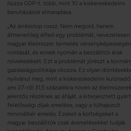
húzza GDP-t, több, mint 10 a kiskereskedelmi
beruházások elmaradása.
„Az árrésstop rossz. Nem megold, hanem
átmenetileg elfed egy problémát, nevezetesen
magyar élelmiszer termelés versenyképességé
romlását, és ennek nyomán a beszállítói árak
növekedését. Ezt a problémát jórészt a kormán
gazdaságpolitikája okozza. Ez olyan döntések
nyilvánul meg, mint a kiskereskedelmi különadó
ami 27-ről 31,5 százalékra növeli az élelmiszere
jelentős részének az áfáját, a kiterjesztett gyárt
felelősségi díjak emelése, vagy a túlhajszolt
minimálbér emelés. Ezeket a költségeket a
magyar beszállítók csak áremelésekkel tudják