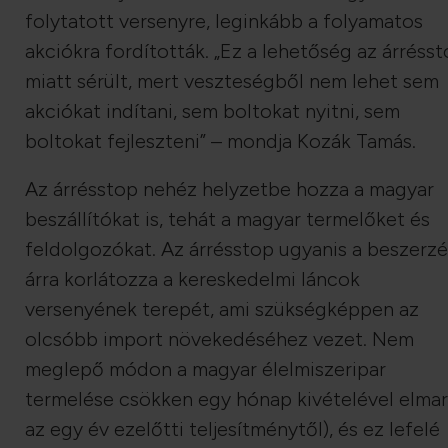
folytatott versenyre, leginkább a folyamatos
akciókra fordították. „Ez a lehetőség az árréss
miatt sérült, mert veszteségből nem lehet sem
akciókat indítani, sem boltokat nyitni, sem
boltokat fejleszteni” – mondja Kozák Tamás.
Az árrésstop nehéz helyzetbe hozza a magyar
beszállítókat is, tehát a magyar termelőket és
feldolgozókat. Az árrésstop ugyanis a beszerzé
árra korlátozza a kereskedelmi láncok
versenyének terepét, ami szükségképpen az
olcsóbb import növekedéséhez vezet. Nem
meglepő módon a magyar élelmiszeripar
termelése csökken egy hónap kivételével elma
az egy év ezelőtti teljesítménytől), és ez lefelé