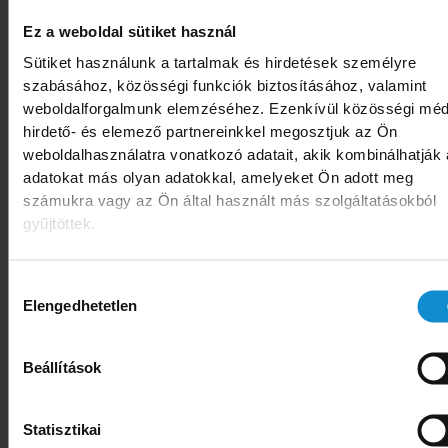
5 százalék alatti élelmiszer infláció. „Ez a feltét
Ez a weboldal sütiket használ
rég teljesült, az üzletekben, áruházakban
Sütiket használunk a tartalmak és hirdetések személyre
bekövetkezett áremelések ezt a szintet nem ér
szabásához, közösségi funkciók biztosításához, valamint
weboldalforgalmunk elemzéséhez. Ezenkívül közösségi méd
el” – mondja az OKSZ főtitkára.
hirdető- és elemező partnereinkkel megosztjuk az Ön
weboldalhasználatra vonatkozó adatait, akik kombinálhatják
Az OKSZ szerint az árréstop eleve olyan
adatokat más olyan adatokkal, amelyeket Ön adott meg
intézkedés, amely átmeneti ideig el tud elfedni
számukra vagy az Ön által használt más szolgáltatásokból
egy nagyon is létező problémát, az élelmiszer
gyűjtöttek.
termelők és feldolgozók költségeinek
növekedését. Ez a hatás azonban pontosan 12
Hozzájárulás
Elengedhetetlen
hónap elteltével megszűnik, és az infláció
kiválasztása
visszatér oda, ahol az árréstop bevezetése előt
volt, és minél később történik a kivezetés, anná
Beállítások
nagyobb lesz az inflációs sokk.
Statisztikai