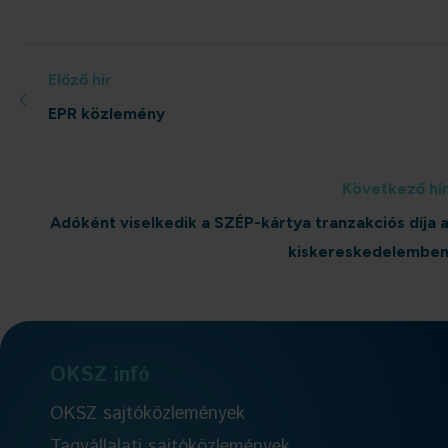
Előző hír
‹
EPR közlemény
Következő hí
Adóként viselkedik a SZÉP-kártya tranzakciós díja 
kiskereskedelembe
OKSZ infó
OKSZ sajtóközlemények
Tagvállalati sajtóközlemények