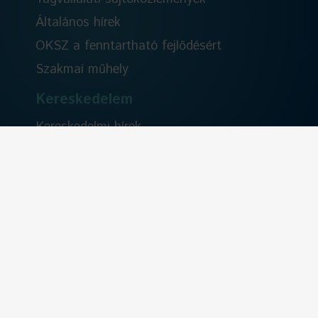
Általános hírek
OKSZ a fenntartható fejlődésért
Szakmai műhely
Kereskedelem
Kereskedelmi hírek
Együttműködésben
EuroCommerce
Szervezeti élet
Rólunk
Tisztségviselők
Alapszabály
Kereskedelmi Etikai Kódex