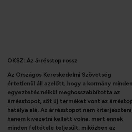
OKSZ: Az árrésstop rossz
Az Országos Kereskedelmi Szövetség
értetlenül áll azelőtt, hogy a kormány minde
egyeztetés nélkül meghosszabbította az
árrésstopot, sőt új terméket vont az árrésto
hatálya alá. Az árrésstopot nem kiterjeszteni
hanem kivezetni kellett volna, mert ennek
minden feltétele teljesült, miközben az