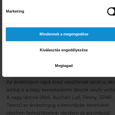
Az árréstop tehát csak átmeneti szőnyeg alá
söprése egy problémának, ám addig is
Marketing
veszteséget okoz mindenkinek, amíg
láthatatlanná teszi a bajt. Azintézkedés elszívja
vevőket az árréstoppal nem sújtott boltokból
Mindennek a megengedése
(azaz a magyar láncoktól és a független
kereskedőktől), mert olcsóbbá teszi a terméke
Kiválasztás engedélyezése
az árrésstopos boltokban. Ez várhatóan egy új
boltbezárási hullámot indít el, aminek legnagy
Megtagad
kárvallottjai a kistelepülések lesznek.
Az árréstopon rajuk kívül veszítenek azok is, aki
addig is a nagy kereskedelmi láncok vevői volta
A nagy láncok (Aldi, Auchan, Lidl, Penny, SPAR,
Tesco) az árrésstopig a beruházási keretüket
részben fejlesztésekre, részben az egymással