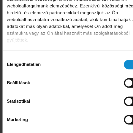
weboldalforgalmunk elemzéséhez. Ezenkívül közösségi méd
összefogásával hiánypótló módon ezúttal
hirdető- és elemező partnereinkkel megosztjuk az Ön
ételérzékenységgel, illetve a cukorbetegség
weboldalhasználatra vonatkozó adatait, akik kombinálhatják
élő rászorulók kapnak olyan élelmiszerek
adatokat más olyan adatokkal, amelyeket Ön adott meg
számukra vagy az Ön által használt más szolgáltatásokból
amelyek számukra is fogyaszthatók.
gyűjtöttek.
Az Auchan Alapítvány anyagi támogatásábó
Magyar Dietetikusok Országos Szövets
Hozzájárulás
Elengedhetetlen
kiválasztása
háromféle receptkönyvet állított öss
cukorbetegeknek, glutén- 
Beállítások
laktózérzékenyeknek. Kifejezetten ol
recepteket gyűjtöttek össze, amelyek
Statisztikai
hozzáférhető és olcsó alapanyagok kellenek
receptek természetesen nem csak
Marketing
nélkülözőknek, hanem másnak is haszno
lehetnek, akik az adott egészségügyi problémá