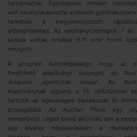
tartalmaztak. Egységesen minden csomag
volt savanyúkáposzta, szeletelt gombakonzerv
tarkabab a kiegyensúlyozott táplálko
elősegítéséhez. Az adománycsomagok 7 és 
kilósak voltak, értékük 9-11 ezer forint köz
mozgott.
A program különlegessége, hogy az e
fordítható alapítványi összeget az Auc
dolgozói „sportolták össze”. Az Auc
Alapítványnak ugyanis a fő célkitűzései k
tartozik az egészséges táplálkozás és élet
propagálása. Az Auchan Move egy oly
nemzetközi, céges belső aktivitás, ami a mozg
úgy kívánja népszerűsíteni a munkatár
körében, hogy a sportolással egyb