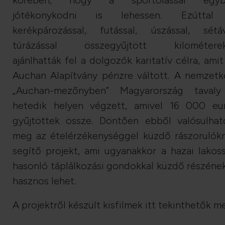
jótékonykodni is lehessen. Ezúttal
kerékpározással, futással, úszással, sétáv
túrázással összegyűjtött kilométere
ajánlhatták fel a dolgozók karitatív célra, amit
Auchan Alapítvány pénzre váltott. A nemzetk
„Auchan-mezőnyben” Magyarország taval
hetedik helyen végzett, amivel 16 000 eu
gyűjtöttek össze. Döntően ebből valósulhat
meg az ételérzékenységgel küzdő rászorulók
segítő projekt, ami ugyanakkor a hazai lakos
hasonló táplálkozási gondokkal küzdő részének
hasznos lehet.
A projektről készült kisfilmek itt tekinthetők m