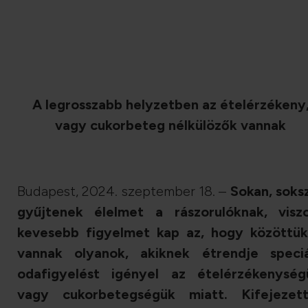
A legrosszabb helyzetben az ételérzékeny
vagy cukorbeteg nélkülözők vannak
Budapest, 2024. szeptember 18.
–
Sokan, soks
gyűjtenek élelmet a rászorulóknak, visz
kevesebb figyelmet kap az, hogy közöttük
vannak olyanok, akiknek étrendje speciá
odafigyelést igényel az ételérzékenység
vagy cukorbetegségük miatt. Kifejezet