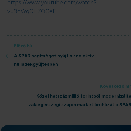
https://www.youtube.com/watch?
v=9oWqCH7OCeE
Előző hír
‹
A SPAR segítséget nyújt a szelektív
hulladékgyűjtésben
Következő hí
Közel hatszázmillió forintból modernizált
zalaegerszegi szupermarket áruházát a SPA