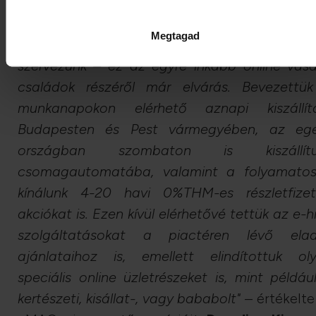
kiszállítást kínál meghatározott rendelési ér
felett, több mint 6 millió termék esetéb
Megtagad
előfizetőinek pedig egyedi akciós kampányo
szervezünk – ez az egyre inkább online vásá
családok részéről már elvárás. Bevezettü
munkanapokon elérhető aznapi kiszállít
Budapesten és Pest vármegyében, az eg
országban szombaton is kiszállítu
csomagautomatába, valamint a folyamato
kínálunk 4-20 havi 0%THM-es részletfizet
akciókat is. Ezen kívül elérhetővé tettük az e-hi
szolgáltatásokat a piactéren lévő ela
ajánlataihoz is, emellett elindítottuk ol
speciális online üzletrészeket is, mint példáu
kertészeti, kisállat-, vagy bababolt"
– értékelte