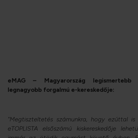
eMAG – Magyarország legismertebb 
legnagyobb forgalmú e-kereskedője:
"Megtiszteltetés számunkra, hogy ezúttal is
eTOPLISTA elsőszámú kiskereskedője lehetü
immár az ötödik egymást követő évben. 