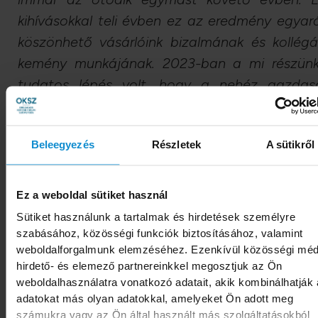
kihívásokkal teli évben ez az eredmény egyar
köszönhető vásárlóink bizalmának és kollégá
kemény munkájának. 2023-ban a mi részünk
tudatos lépés volt, hogy a nehéz gazdas
környezetben és a változó vásárlási szoká
mellett is továbbfejlesszük növekedés
Beleegyezés
Részletek
A sütikről
alapjait. Az elmúlt évben erőforrásaink jelen
részét a Marketplace platformunk megerősítés
összpontosítottuk, amelynek köszönhet
Ez a weboldal sütiket használ
mostanra több mint 12 millió termék érhető el
Sütiket használunk a tartalmak és hirdetések személyre
eMAG-on. Ez teszi az eMAG.hu-t egy ol
szabásához, közösségi funkciók biztosításához, valamint
weboldalforgalmunk elemzéséhez. Ezenkívül közösségi méd
általános vásárlási platformmá, amel
hirdető- és elemező partnereinkkel megosztjuk az Ön
legkülönbözőbb vásárlói igényeket is ké
weboldalhasználatra vonatkozó adatait, akik kombinálhatják
kielégíteni. Hazai kereskedő-partnere
adatokat más olyan adatokkal, amelyeket Ön adott meg
számukra vagy az Ön által használt más szolgáltatásokból