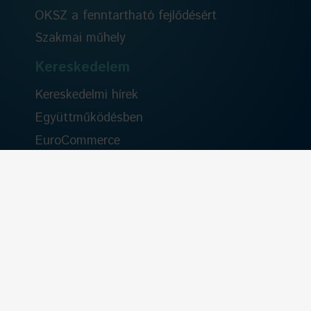
OKSZ a fenntartható fejlődésért
Szakmai műhely
Kereskedelem
Kereskedelmi hírek
Együttműködésben
EuroCommerce
Szervezeti élet
Rólunk
Tisztségviselők
Alapszabály
Kereskedelmi Etikai Kódex
Kapcsolat