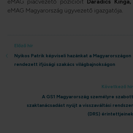
eMAG piacvezető pozícióit
Daradics Kinga,
eMAG Magyarország ügyvezető igazgatója.
Előző hír
‹
Nyikos Patrik képviseli hazánkat a Magyarországon
rendezett ifjúsági szakács világbajnokságon
Következő hí
A GS1 Magyarország személyre szabot
szaktanácsadást nyújt a visszaváltási rendsze
(DRS) érintettjeine