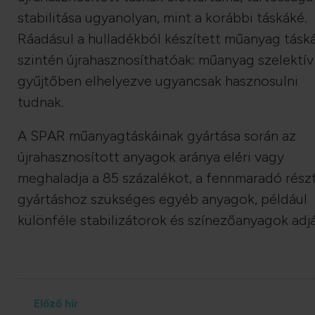
stabilitása ugyanolyan, mint a korábbi táskáké.
Ráadásul a hulladékból készített műanyag tásk
szintén újrahasznosíthatóak: műanyag szelektív
gyűjtőben elhelyezve ugyancsak hasznosulni
tudnak.
A SPAR műanyagtáskáinak gyártása során az
újrahasznosított anyagok aránya eléri vagy
meghaladja a 85 százalékot, a fennmaradó részt
gyártáshoz szükséges egyéb anyagok, például
különféle stabilizátorok és színezőanyagok adjá
Előző hír