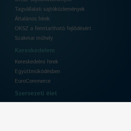
Tagvállalati sajtóközlemények
Általános hírek
OKSZ a fenntartható fejlődésért
Szakmai műhely
Kereskedelem
Kereskedelmi hírek
Együttműködésben
EuroCommerce
Szervezeti élet
Rólunk
Tisztségviselők
Alapszabály