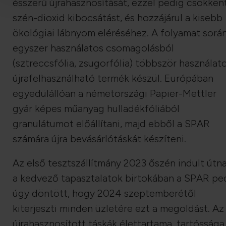
ésszerű újrahasznosítását, ezzel pedig csökkent
szén-dioxid kibocsátást, és hozzájárul a kisebb
ökológiai lábnyom eléréséhez. A folyamat sorá
egyszer használatos csomagolásból
(sztreccsfólia, zsugorfólia) többször használato
újrafelhasználható termék készül. Európában
egyedülállóan a németországi Papier-Mettler
gyár képes műanyag hulladékfóliából
granulátumot előállítani, majd ebből a SPAR
számára újra bevásárlótáskát készíteni.
Az első tesztszállítmány 2023 őszén indult útna
a kedvező tapasztalatok birtokában a SPAR pe
úgy döntött, hogy 2024 szeptemberétől
kiterjeszti minden üzletére ezt a megoldást. Az
újrahasznosított táskák élettartama, tartóssága