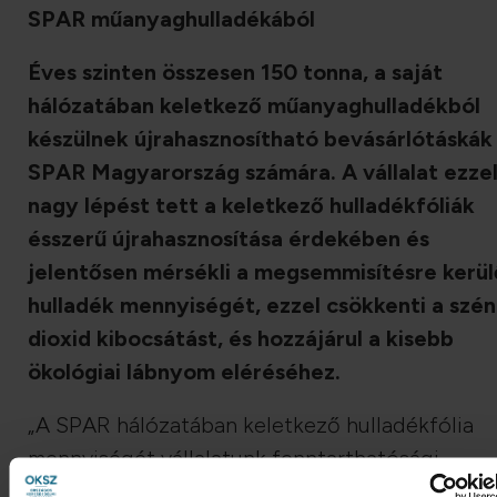
SPAR műanyaghulladékából
Éves szinten összesen 150 tonna, a saját
hálózatában keletkező műanyaghulladékból
készülnek újrahasznosítható bevásárlótáskák
SPAR Magyarország számára. A vállalat ezze
nagy lépést tett a keletkező hulladékfóliák
ésszerű újrahasznosítása érdekében és
jelentősen mérsékli a megsemmisítésre kerül
hulladék mennyiségét, ezzel csökkenti a szén
dioxid kibocsátást, és hozzájárul a kisebb
ökológiai lábnyom eléréséhez.
„A SPAR hálózatában keletkező hulladékfólia
mennyiségét vállalatunk fenntarthatósági
kezdeményezései révén évről-évre igyekszik