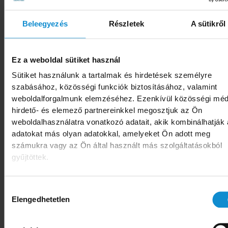
csökkenteni. Emellett az elmúlt évben jelentős
Beleegyezés
Részletek
A sütikről
lépést tettünk azzal kapcsolatban, hogy egy
innovatív, körforgásos hulladékgazdálkodásra
épülő kezdeményezéssel a keletkező
Ez a weboldal sütiket használ
műanyaghulladékunk egy részét hasznosítani is
Sütiket használunk a tartalmak és hirdetések személyre
szabásához, közösségi funkciók biztosításához, valamint
tudjuk. Új programunkban partnerünk a vállalatn
weboldalforgalmunk elemzéséhez. Ezenkívül közösségi méd
keletkező műanyaghulladékból bevásárlótáská
hirdető- és elemező partnereinkkel megosztjuk az Ön
készít, amelyek szintén újrahasznosíthatóak. Ez
weboldalhasználatra vonatkozó adatait, akik kombinálhatják
a termékek ma már elérhetőek üzleteinkben” -
adatokat más olyan adatokkal, amelyeket Ön adott meg
számukra vagy az Ön által használt más szolgáltatásokból
ismertette Maczelka Márk, a SPAR Magyarorsz
gyűjtöttek.
kommunikációs vezetője.
Mint Maczelka Márk elmondta: a műanyagfólia-
Hozzájárulás
Elengedhetetlen
kiválasztása
hulladékot a SPAR az összes telephelyéről
összegyűjti és két logisztikai központjába szállí