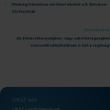
‹
Minőségi kézműves sörökkel elindult a 8. Belvárosi
Sörfesztivál
Következő hí
Az ételérzékenységben, vagy cukorbetegségbe
szenvedő nélkülözőknek is kell a segítség
OKSZ infó
OKSZ sajtóközlemények