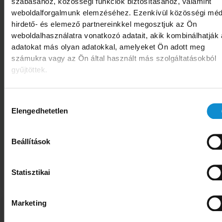
szabásához, közösségi funkciók biztosításához, valamint
virsli és pezsgő minden
weboldalforgalmunk elemzéséhez. Ezenkívül közösségi méd
mennyiségben
hirdető- és elemező partnereinkkel megosztjuk az Ön
weboldalhasználatra vonatkozó adatait, akik kombinálhatják
adatokat más olyan adatokkal, amelyeket Ön adott meg
Az elmúlt években stabil maradt a virsli
számukra vagy az Ön által használt más szolgáltatásokból
iránti kereslet, miközben szilveszter
gyűjtöttek.
továbbra is az év egyik legforgalmasabb
időszaka: december utolsó heteiben akár
Hozzájárulás
Elengedhetetlen
két-háromszorosára is nőhet a virsli eladás
kiválasztása
a többi időszakhoz képest.
Beállítások
Részletek
Statisztikai
Marketing
TAGVÁLLALATI SAJTÖKÖZLEMÉNYEK