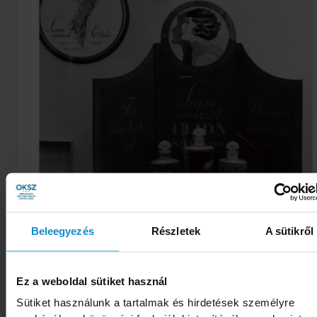
Beleegyezés
Részletek
A sütikről
Ez a weboldal sütiket használ
A szilveszteri lista királyai:
Sütiket használunk a tartalmak és hirdetések személyre