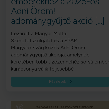
emberekhez a 2025-ös
Adni Öröm!
adománygyűjtő akció [...]
Lezárult a Magyar Máltai
Szeretetszolgálat és a SPAR
Magyarország közös Adni Öröm!
adománygyűjtő akciója, amelynek
keretében több tízezer nehéz sorsú embe
karácsonya válik teljesebbé
Részletek
TAGVÁLLALATI SAJTÖKÖZLEMÉNYEK