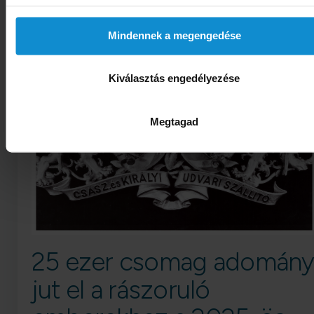
2025. 12. 18.
Mindennek a megengedése
Kiválasztás engedélyezése
Megtagad
25 ezer csomag adomán
jut el a rászoruló