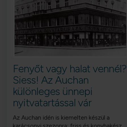
Fenyőt vagy halat vennél?
Siess! Az Auchan
különleges ünnepi
nyitvatartással vár
Az Auchan idén is kiemelten készül a
karácsonyi szezonra: friss és konyhakész