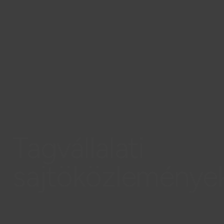
Tagvállalati
sajtöközleménye