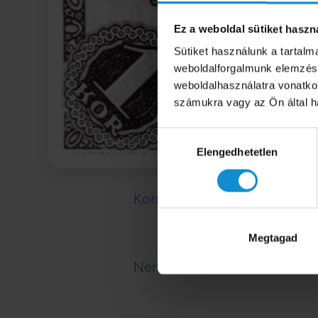
Ez a weboldal sütiket haszn
Sütiket használunk a tartal
weboldalforgalmunk elemzésé
weboldalhasználatra vonatko
számukra vagy az Ön által ha
Hozzájárulás
Elengedhetetlen
kiválasztása
Kormányzat
Megtagad
Nemzeti Adó- és Vámhival