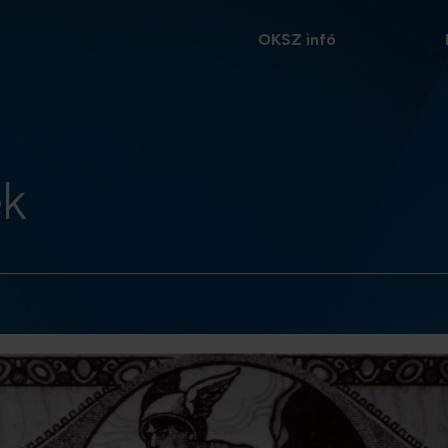
OKSZ infó
ek